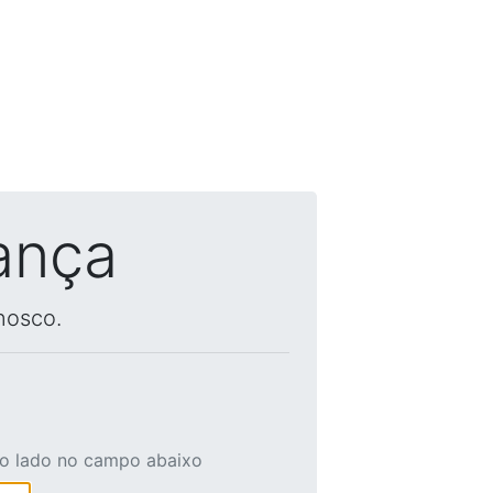
ança
nosco.
ao lado no campo abaixo