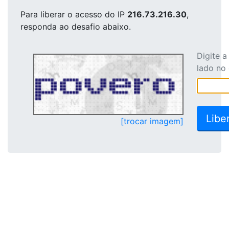
Para liberar o acesso
do IP
216.73.216.30
,
responda ao desafio abaixo.
Digite 
lado no
[trocar imagem]