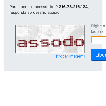
Para liberar o acesso
do IP
216.73.216.124
,
responda ao desafio abaixo.
Digite 
lado no
[trocar imagem]