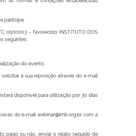
om as formas e condições estabelecidas
 participe.
 C/C: 0500003 – favorecido: INSTITUTO DOS
 seguintes.
ealização do evento.
solicitar à sua reposição através do e-mail
stará disponível para utilização por 30 dias
ravés do e-mail webinar@imb.org.br, com a
to pago ou não, enviar o relato seguido de