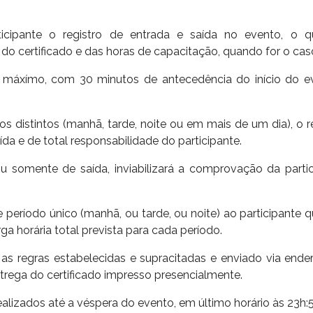
ticipante o registro de entrada e saída no evento, o
o certificado e das horas de capacitação, quando for o cas
no máxímo, com 30 minutos de antecedência do início do e
istintos (manhã, tarde, noite ou em mais de um dia), o re
ída e de total responsabilidade do participante.
ou somente de saída, inviabilizará a comprovação da partic
 período único (manhã, ou tarde, ou noite) ao participante 
ga horária total prevista para cada período.
 as regras estabelecidas e supracitadas e enviado via ende
trega do certificado impresso presencialmente.
alizados até a véspera do evento, em último horário às 23h:5