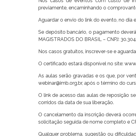
Nos casos de eventos com custo de inv
previamente, encaminhando o comprovante 
Aguardar o envio do link do evento, no dia 
Se depósito bancário, o pagamento deverá
MAGISTRADOS DO BRASIL – CNPJ: 30.304.6
Nos casos gratuitos, inscrever-se e aguard
O certificado estará disponível no site: ww
As aulas serão gravadas e os que, por vent
webinar@imb.org.br, após o término do curs
O link de acesso das aulas de reposição ser
corridos da data de sua liberação.
O cancelamento da inscrição deverá ocorr
solicitação seguida de nome completo e CP
Qualquer problema, sugestão ou dificuldad