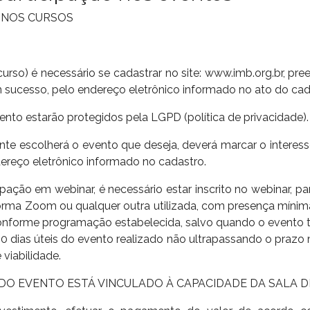
 NOS CURSOS
curso) é necessário se cadastrar no site: www.imb.org.br, p
 sucesso, pelo endereço eletrônico informado no ato do ca
to estarão protegidos pela LGPD (política de privacidade).
ante escolherá o evento que deseja, deverá marcar o interes
ereço eletrônico informado no cadastro.
icipação em webinar, é necessário estar inscrito no webinar, pa
forma Zoom ou qualquer outra utilizada, com presença mínima 
 conforme programação estabelecida, salvo quando o evento te
s 10 dias úteis do evento realizado não ultrapassando o pra
 viabilidade.
 DO EVENTO ESTÁ VINCULADO À CAPACIDADE DA SALA