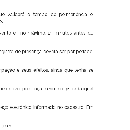
 que validará o tempo de permanência e,
o.
vento e , no máximo, 15 minutos antes do
gistro de presença deverá ser por período,
ipação e seus efeitos, ainda que tenha se
que obtiver presença mínima registrada igual
reço eletrônico informado no cadastro. Em
9min..