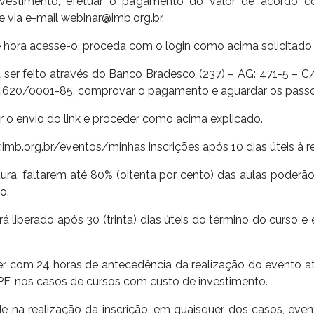
estimento, efetuar o pagamento do valor de acordo c
via e-mail webinar@imb.org.br.
e hora acesse-o, proceda com o login como acima solicitado e
 ser feito através do Banco Bradesco (237) – AG: 471-5 –
20/0001-85, comprovar o pagamento e aguardar os passos
ar o envio do link e proceder como acima explicado.
w.imb.org.br/eventos/minhas inscrições após 10 dias úteis à r
ura, faltarem até 80% (oitenta por cento) das aulas poderão 
o.
á liberado após 30 (trinta) dias úteis do término do curso e e
er com 24 horas de antecedência da realização do evento at
F, nos casos de cursos com custo de investimento.
e na realização da inscrição, em quaisquer dos casos, even