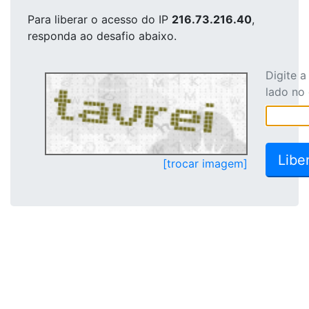
Para liberar o acesso
do IP
216.73.216.40
,
responda ao desafio abaixo.
Digite 
lado no
[trocar imagem]