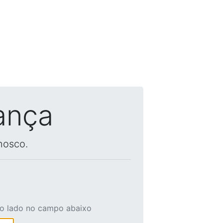
ança
nosco.
ao lado no campo abaixo