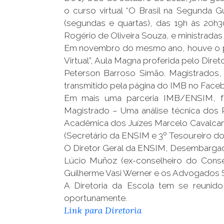
o curso virtual “O Brasil na Segunda 
(segundas e quartas), das 19h às 20h
Rogério de Oliveira Souza, e ministradas
Em novembro do mesmo ano, houve o prim
Virtual”, Aula Magna proferida pelo Dir
Peterson Barroso Simão. Magistrados, 
transmitido pela página do IMB no Face
Em mais uma parceria IMB/ENSIM, foi 
Magistrado – Uma análise técnica dos
Acadêmica dos Juízes Marcelo Cavalcanti
(Secretário da ENSIM e 3º Tesoureiro do
O Diretor Geral da ENSIM, Desembargad
Lúcio Muñoz (ex-conselheiro do Conse
Guilherme Vasi Werner e os Advogados Sa
A Diretoria da Escola tem se reunid
oportunamente.
Link para Diretoria