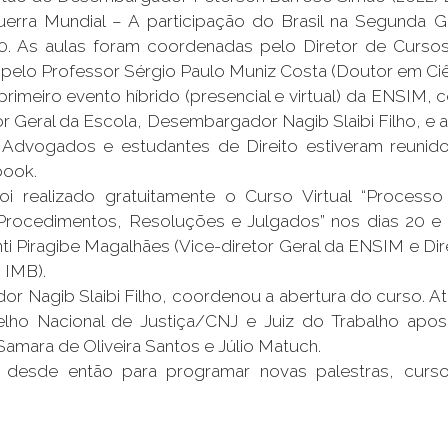
Guerra Mundial – A participação do Brasil na Segunda 
30. As aulas foram coordenadas pelo Diretor de Cur
 pelo Professor Sérgio Paulo Muniz Costa (Doutor em Ciên
eiro evento híbrido (presencial e virtual) da ENSIM, 
etor Geral da Escola, Desembargador Nagib Slaibi Filho,
Advogados e estudantes de Direito estiveram reunido
book.
realizado gratuitamente o Curso Virtual “Processo 
 Procedimentos, Resoluções e Julgados” nos dias 20 e
 Piragibe Magalhães (Vice-diretor Geral da ENSIM e Dire
 IMB).
or Nagib Slaibi Filho, coordenou a abertura do curso. 
lho Nacional de Justiça/CNJ e Juiz do Trabalho apos
mara de Oliveira Santos e Júlio Matuch.
o desde então para programar novas palestras, curso