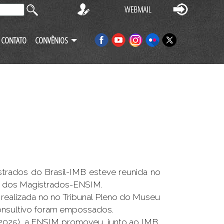
CONTATO
CONVÊNIOS
strados do Brasil-IMB esteve reunida no
uto dos Magistrados-ENSIM.
 realizada no no Tribunal Pleno do Museu
Consultivo foram empossados.
2025), a ENSIM promoveu, junto ao IMB,