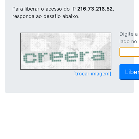
Para liberar o acesso
do IP
216.73.216.52
,
responda ao desafio abaixo.
Digite 
lado no
[trocar imagem]