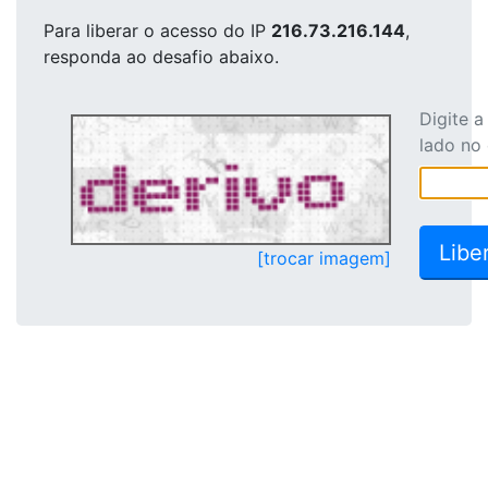
Para liberar o acesso
do IP
216.73.216.144
,
responda ao desafio abaixo.
Digite 
lado no
[trocar imagem]