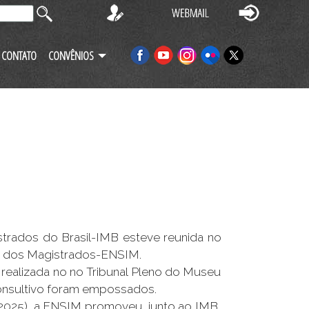
CONTATO
CONVÊNIOS
strados do Brasil-IMB esteve reunida no
uto dos Magistrados-ENSIM.
 realizada no no Tribunal Pleno do Museu
Consultivo foram empossados.
2025), a ENSIM promoveu, junto ao IMB,