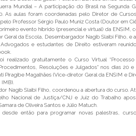
Guerra Mundial – A participação do Brasil na Segunda 
30. As aulas foram coordenadas pelo Diretor de Cur
 pelo Professor Sérgio Paulo Muniz Costa (Doutor em Ciên
eiro evento híbrido (presencial e virtual) da ENSIM, 
etor Geral da Escola, Desembargador Nagib Slaibi Filho,
Advogados e estudantes de Direito estiveram reunido
book.
realizado gratuitamente o Curso Virtual “Processo 
 Procedimentos, Resoluções e Julgados” nos dias 20 e
 Piragibe Magalhães (Vice-diretor Geral da ENSIM e Dire
 IMB).
or Nagib Slaibi Filho, coordenou a abertura do curso. 
lho Nacional de Justiça/CNJ e Juiz do Trabalho apos
mara de Oliveira Santos e Júlio Matuch.
o desde então para programar novas palestras, curso