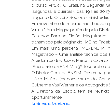
o curso virtual “O Brasil na Segunda 
(segundas e quartas), das 19h às 20h
Rogério de Oliveira Souza, e ministradas
Em novembro do mesmo ano, houve o prim
Virtual”, Aula Magna proferida pelo Dir
Peterson Barroso Simão. Magistrados, 
transmitido pela página do IMB no Face
Em mais uma parceria IMB/ENSIM, foi 
Magistrado – Uma análise técnica dos
Acadêmica dos Juízes Marcelo Cavalcanti
(Secretário da ENSIM e 3º Tesoureiro do
O Diretor Geral da ENSIM, Desembargad
Lúcio Muñoz (ex-conselheiro do Conse
Guilherme Vasi Werner e os Advogados Sa
A Diretoria da Escola tem se reunid
oportunamente.
Link para Diretoria