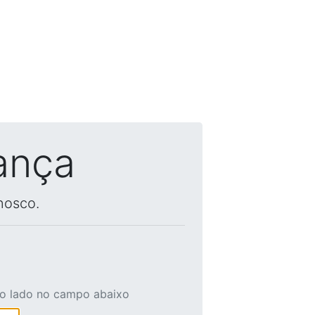
ança
nosco.
ao lado no campo abaixo