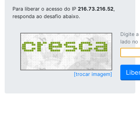
Para liberar o acesso
do IP
216.73.216.52
,
responda ao desafio abaixo.
Digite 
lado no
[trocar imagem]