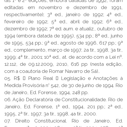
(as 1ª e 2ª edições, embora datadas de 1992, foram
editadas em novembro e dezembro de 1991,
respectivamente); 3ª ed., janeiro de 1992; 4ª ed.,
fevereiro de 1992; 5ª ed., abril de 1992; 6ª ed.,
dezembro de 1992; 7ª ed. aum. e atualiz., outubro de
1994 (embora datada de 1995), 534 pp.; 8ª ed., junho
de 1995, 534 pp.; 9ª ed., agosto de 1996, 617 pp.; 9ª
ed., complemento, março de 1997, 2a tir., 1998, 3a tir.,
1999; 4ª tir., 2001; 10ª ed., at. de acordo com a Lei nº.
12.112, de 09.12.2009, 2010, 616 pp (nesta edição,
com a coautoria de Romar Navarro de Sá)..
05. R$  Plano Real  Legislação e Anotações à
Medida Provisória n° 542, de 30 de junho de 1994. Rio
de Janeiro, Ed. Forense, 1994, 248 pp.
06. Ação Declaratória de Constitucionalidade. Rio de
Janeiro, Ed. Forense, 1ª ed., 1994, 201 pp.; 2ª ed.,
1995, 2ª tir., 1997, 3a tir., 1998, 4a tir., 2000.
07. Direito Constitucional. Rio de Janeiro, Ed.