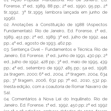
Forense, 1ª ed., 1989, 88 pp.; 2ª ed., 1990, 95 pp., 2ª
tir.,1992, 3ª tir.,1995 (embora lançada em junho de
1996).
02. Anotações à Constituição de 1988 (Aspectos
Fundamentais). Rio de Janeiro, Ed. Forense, 1ª ed.,
1989, 451 pp.; 2ª ed., 1989; 3ª ed., julho de 1992, 444
pp.; 4ª ed., agosto de 1993, 462 pp.
03. Sentença Cível – Fundamentos e Técnica. Rio de
Janeiro, Ed. Forense, 1ª ed., junho de 1991, 430 pp.; 2ª
ed., julho de 1992, 428 pp.; 3ª ed., maio de 1995, 439
pp.; 4ª ed., setembro de 1997, 485 pp.; 5a ed., 1998;
2a tiragem, 2000; 6ª ed., 2004, 2ª tiragem, 2004, 634
pp.; 3ª tiragem, 2006, 632 pp; 7ª ed., 2010, 532 pp.
(nesta edição, com a coautoria de Romar Navarro de
Sá).
04. Comentários à Nova Lei do Inquilinato. Rio de
Janeiro, Ed. Forense, 1ª ed., 1992, 450 pp; 2ª ed. 1992