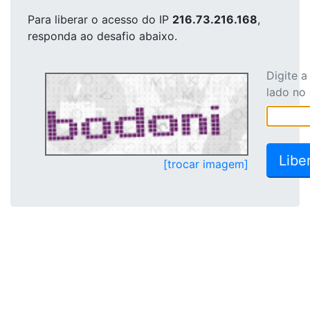
Para liberar o acesso
do IP
216.73.216.168
,
responda ao desafio abaixo.
Digite 
lado no
[trocar imagem]