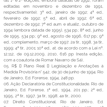
(as 1ª e 2ª edições, embora datadas de 1992, foram
editadas em novembro e dezembro de 1991,
respectivamente); 3ª ed., janeiro de 1992; 4ª ed.,
fevereiro de 1992; 5ª ed., abril de 1992; 6ª ed.,
dezembro de 1992; 7ª ed. aum. e atualiz., outubro de
1994 (embora datada de 1995), 534 pp.; 8ª ed., junho
de 1995, 534 pp.; 9ª ed., agosto de 1996, 617 pp.; 9ª
ed., complemento, março de 1997, 2a tir., 1998, 3a tir.,
1999; 4ª tir., 2001; 10ª ed., at. de acordo com a Lei nº.
12.112, de 09.12.2009, 2010, 616 pp (nesta edição,
com a coautoria de Romar Navarro de Sá)..
05. R$  Plano Real  Legislação e Anotações à
Medida Provisória n° 542, de 30 de junho de 1994. Rio
de Janeiro, Ed. Forense, 1994, 248 pp.
06. Ação Declaratória de Constitucionalidade. Rio de
Janeiro, Ed. Forense, 1ª ed., 1994, 201 pp.; 2ª ed.,
1995, 2ª tir., 1997, 3a tir., 1998, 4a tir., 2000.
07. Direito Constitucional. Rio de Janeiro, Ed.