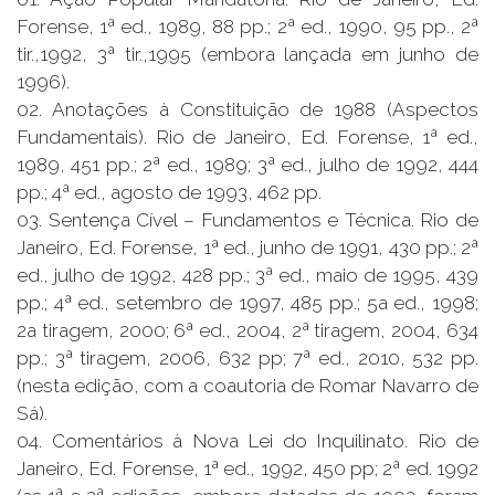
Forense, 1ª ed., 1989, 88 pp.; 2ª ed., 1990, 95 pp., 2ª
tir.,1992, 3ª tir.,1995 (embora lançada em junho de
1996).
02. Anotações à Constituição de 1988 (Aspectos
Fundamentais). Rio de Janeiro, Ed. Forense, 1ª ed.,
1989, 451 pp.; 2ª ed., 1989; 3ª ed., julho de 1992, 444
pp.; 4ª ed., agosto de 1993, 462 pp.
03. Sentença Cível – Fundamentos e Técnica. Rio de
Janeiro, Ed. Forense, 1ª ed., junho de 1991, 430 pp.; 2ª
ed., julho de 1992, 428 pp.; 3ª ed., maio de 1995, 439
pp.; 4ª ed., setembro de 1997, 485 pp.; 5a ed., 1998;
2a tiragem, 2000; 6ª ed., 2004, 2ª tiragem, 2004, 634
pp.; 3ª tiragem, 2006, 632 pp; 7ª ed., 2010, 532 pp.
(nesta edição, com a coautoria de Romar Navarro de
Sá).
04. Comentários à Nova Lei do Inquilinato. Rio de
Janeiro, Ed. Forense, 1ª ed., 1992, 450 pp; 2ª ed. 1992