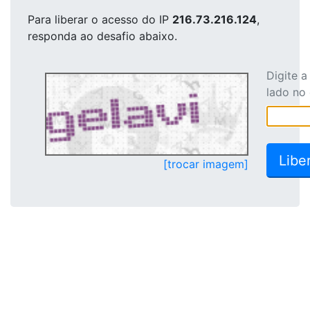
Para liberar o acesso
do IP
216.73.216.124
,
responda ao desafio abaixo.
Digite 
lado no
[trocar imagem]