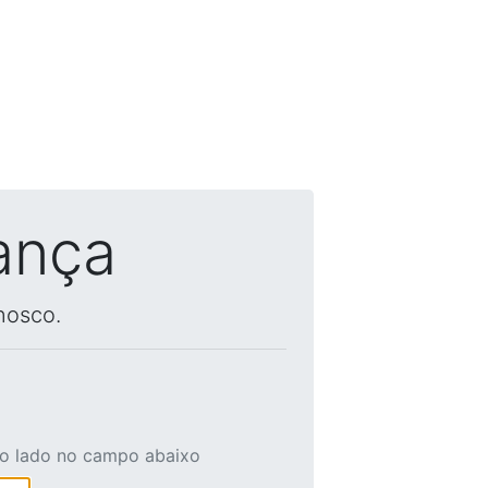
ança
nosco.
ao lado no campo abaixo