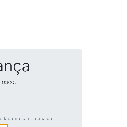
ança
nosco.
ao lado no campo abaixo