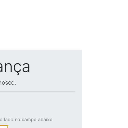
ança
nosco.
ao lado no campo abaixo