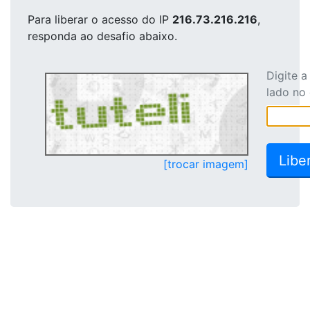
Para liberar o acesso
do IP
216.73.216.216
,
responda ao desafio abaixo.
Digite 
lado no
[trocar imagem]