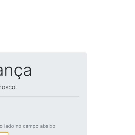
ança
nosco.
ao lado no campo abaixo