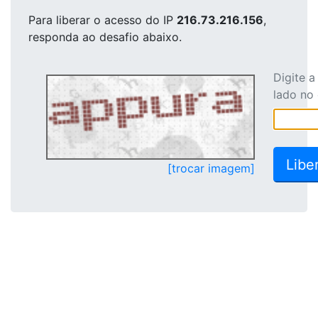
Para liberar o acesso
do IP
216.73.216.156
,
responda ao desafio abaixo.
Digite 
lado no
[trocar imagem]