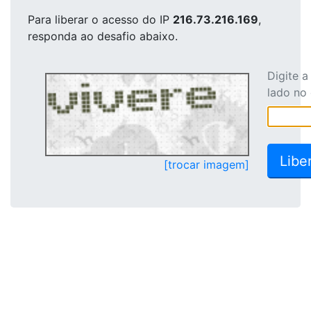
Para liberar o acesso
do IP
216.73.216.169
,
responda ao desafio abaixo.
Digite 
lado no
[trocar imagem]