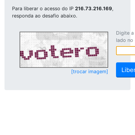
Para liberar o acesso
do IP
216.73.216.169
,
responda ao desafio abaixo.
Digite 
lado no
[trocar imagem]