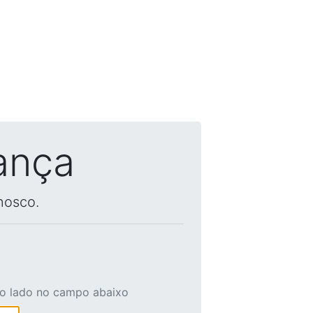
ança
nosco.
ao lado no campo abaixo