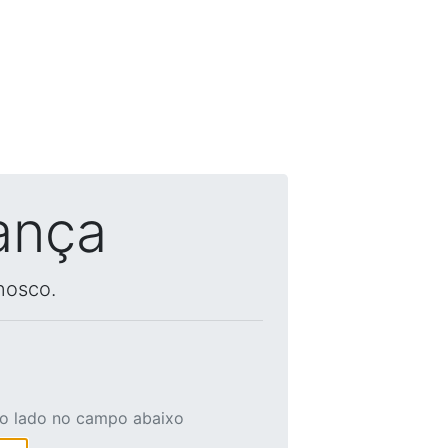
ança
nosco.
ao lado no campo abaixo