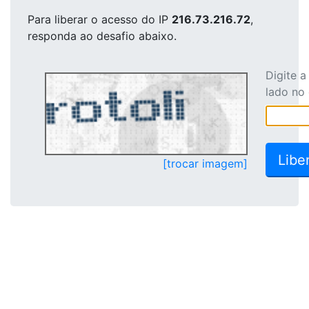
Para liberar o acesso
do IP
216.73.216.72
,
responda ao desafio abaixo.
Digite 
lado no
[trocar imagem]