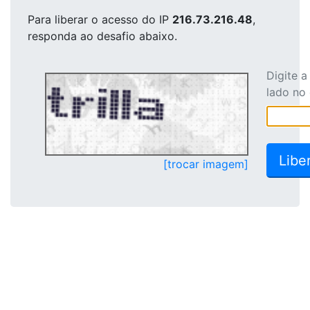
Para liberar o acesso
do IP
216.73.216.48
,
responda ao desafio abaixo.
Digite 
lado no
[trocar imagem]