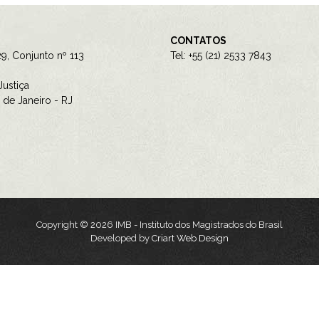
CONTATOS
9, Conjunto nº 113
Tel: +55 (21) 2533 7843
ustiça
de Janeiro - RJ
Copyright © 2026 IMB - Instituto dos Magistrados do Brasil
Developed by
Criart Web Design