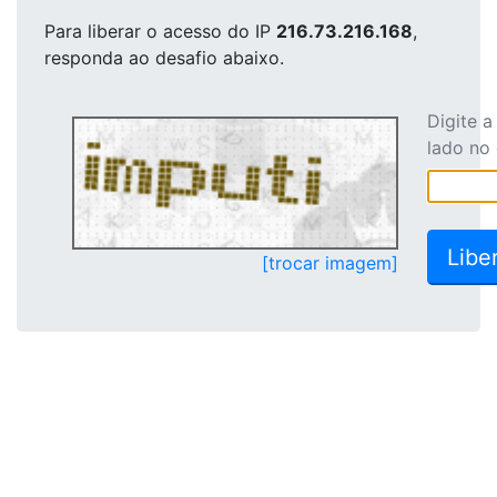
Para liberar o acesso
do IP
216.73.216.168
,
responda ao desafio abaixo.
Digite 
lado no
[trocar imagem]