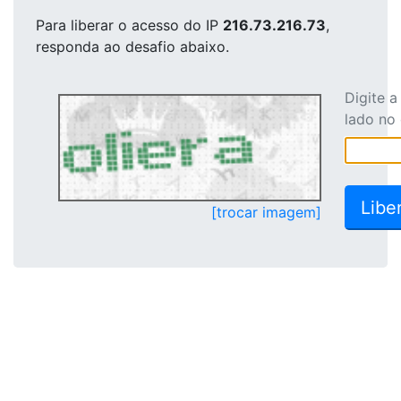
Para liberar o acesso
do IP
216.73.216.73
,
responda ao desafio abaixo.
Digite 
lado no
[trocar imagem]