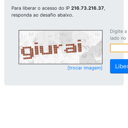
Para liberar o acesso
do IP
216.73.216.37
,
responda ao desafio abaixo.
Digite 
lado no
[trocar imagem]