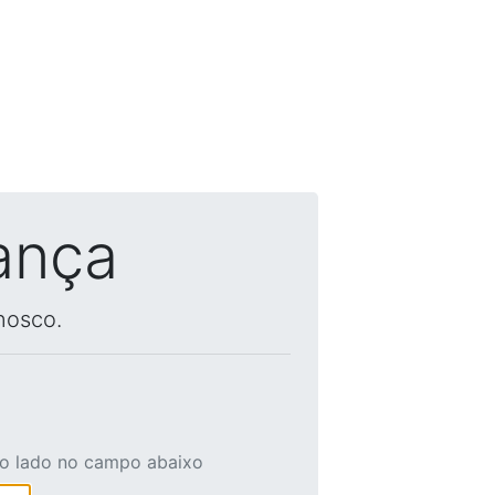
ança
nosco.
ao lado no campo abaixo