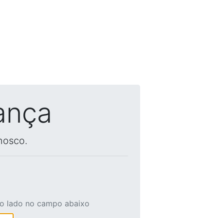
ança
nosco.
ao lado no campo abaixo