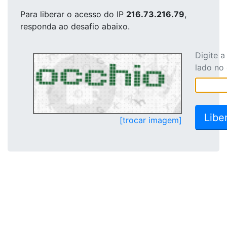
Para liberar o acesso
do IP
216.73.216.79
,
responda ao desafio abaixo.
Digite 
lado no
[trocar imagem]