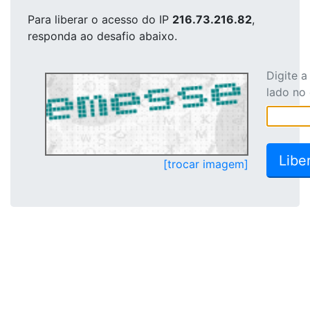
Para liberar o acesso
do IP
216.73.216.82
,
responda ao desafio abaixo.
Digite 
lado no
[trocar imagem]