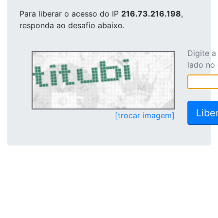
Para liberar o acesso
do IP
216.73.216.198
,
responda ao desafio abaixo.
Digite 
lado no
[trocar imagem]