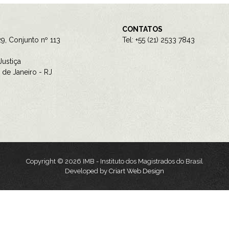
CONTATOS
9, Conjunto nº 113
Tel: +55 (21) 2533 7843
ustiça
de Janeiro - RJ
Copyright © 2026 IMB - Instituto dos Magistrados do Brasil
Developed by
Criart Web Design