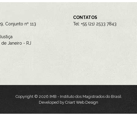
CONTATOS
9, Conjunto nº 113
Tel: +55 (21) 2533 7843
ustiça
de Janeiro - RJ
Copyright © 2026 IMB - Instituto dos Magistrados do Brasil
Developed by
Criart Web Design